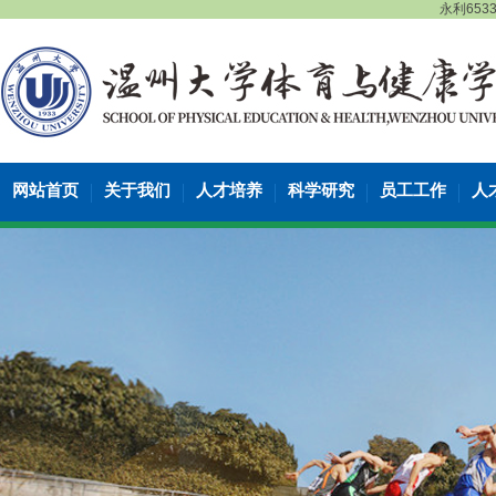
永利653
网站首页
关于我们
人才培养
科学研究
员工工作
人