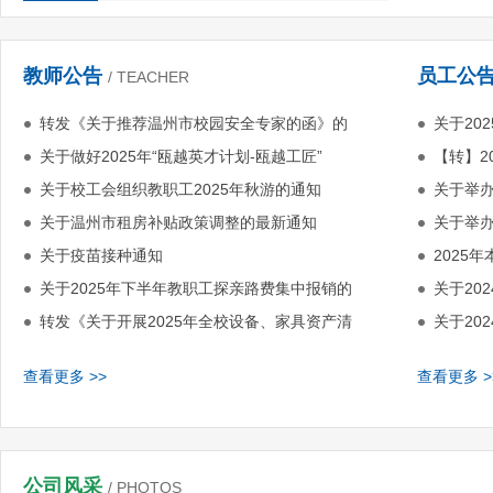
教师公告
员工公
/ TEACHER
转发《关于推荐温州市校园安全专家的函》的
关于2025
关于做好2025年“瓯越英才计划-瓯越工匠”
【转】2
关于校工会组织教职工2025年秋游的通知
关于举办永
关于温州市租房补贴政策调整的最新通知
关于举办
关于疫苗接种通知
2025
关于2025年下半年教职工探亲路费集中报销的
关于202
转发《关于开展2025年全校设备、家具资产清
关于202
查看更多 >>
查看更多 >
公司风采
/ PHOTOS