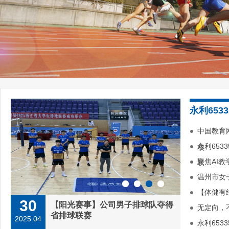
永利653
中国教育网
永利653
校
聚焦AI
联
温州市女
【体健有
30
【阳光赛事】公司男子排球队夺得
无定向，不
省排球联赛
2025.04
永利653